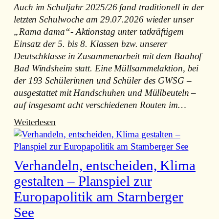
Auch im Schuljahr 2025/26 fand traditionell in der
letzten Schulwoche am 29.07.2026 wieder unser
„Rama dama“- Aktionstag unter tatkräftigem
Einsatz der 5. bis 8. Klassen bzw. unserer
Deutschklasse in Zusammenarbeit mit dem Bauhof
Bad Windsheim statt. Eine Müllsammelaktion, bei
der 193 Schülerinnen und Schüler des GWSG –
ausgestattet mit Handschuhen und Müllbeuteln –
auf insgesamt acht verschiedenen Routen im…
:
Weiterlesen
W
a
s
Verhandeln, entscheiden, Klima
f
gestalten – Planspiel zur
ü
Europapolitik am Starnberger
r
’
See