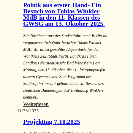
macht
Politik aus erster Hand- Ein
den
Besuch von Tobias Winkler
Anfang“
MdB in den 11. Klassen des
GWSG am 13. Oktober 2025
(Fränkische
Landeszeitung
Zur Nachbereitung der Studienfahrt nach Berlin im
vom
vergangenen Schuljahr besuchte Tobias Winkler
10.10.25) Besuch
MdB, der direkt gewählte Abgeordnete für den
des
Wahlkreis 242 (Stadt Fürth, Landkreis Fürth,
Hohen
Landkreis Neustadt/Aisch/ Bad Windsheim) am
Repräsentanten
Montag, den 13. Oktober, die 11. Jahrgangsstufen
von
unseres Gymnasiums. Zum Programm der
Bosnien
Studienfahrt im Juli gehörte auch ein Besuch des
und
Deutschen Bundestages. Auf Einladung Winklers
konnten…
Herzegowina-
:
Weiterlesen
Bundesminister
11/26/2025
Politik
a.D.
aus
Christian
Projekttag 7.10.2025
erster
Schmidt