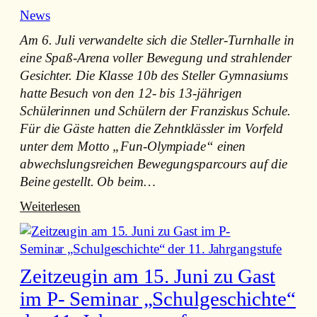
e
nach
News
e
Weimar
Am 6. Juli verwandelte sich die Steller-Turnhalle in
eine Spaß-Arena voller Bewegung und strahlender
Gesichter. Die Klasse 10b des Steller Gymnasiums
hatte Besuch von den 12- bis 13-jährigen
Schülerinnen und Schülern der Franziskus Schule.
Für die Gäste hatten die Zehntklässler im Vorfeld
unter dem Motto „Fun-Olympiade“ einen
abwechslungsreichen Bewegungsparcours auf die
Beine gestellt. Ob beim…
:
Weiterlesen
Fun-
Olympiade
Zeitzeugin am 15. Juni zu Gast
im P- Seminar „Schulgeschichte“