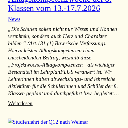
n
und
Klassen vom 13.-17.7.2026
s
b
p
News
nach
i
Berlin
e
„Die Schulen sollen nicht nur Wissen und Können
vom
l
vermitteln, sondern auch Herz und Charakter
13.
z
bilden.“ (Art.131 (1) Bayerische Verfassung).
bis
u
Hierzu leisten Alltagskompetenzen einen
17.
r
entscheidenden Beitrag, weshalb diese
Juli
E
„Projektwoche-Alltagkompetenzen“ als wichtiger
2026
u
Bestandteil im LehrplanPLUS verankert ist. Wir
r
Lehrerinnen haben abwechslungs- und lehrreiche
o
Aktivitäten für die Schülerinnen und Schüler der 8.
p
Klassen geplant und durchgeführt bzw. begleitet:…
a
:
Weiterlesen
p
Alltagskompetenzwoche
o
der
l
8.