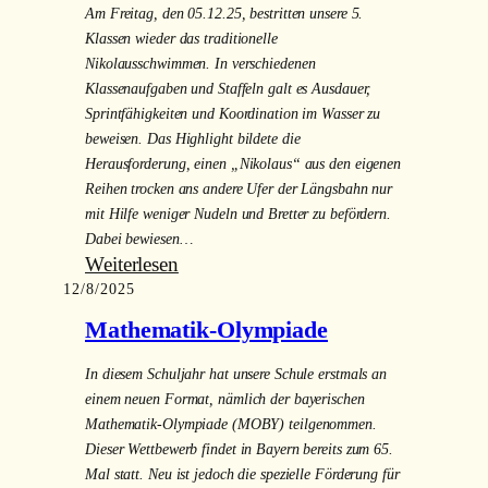
Am Freitag, den 05.12.25, bestritten unsere 5.
Jugendwaldheim
Klassen wieder das traditionelle
Lauenstein
Nikolausschwimmen. In verschiedenen
Klassenaufgaben und Staffeln galt es Ausdauer,
Sprintfähigkeiten und Koordination im Wasser zu
beweisen. Das Highlight bildete die
Herausforderung, einen „Nikolaus“ aus den eigenen
Reihen trocken ans andere Ufer der Längsbahn nur
mit Hilfe weniger Nudeln und Bretter zu befördern.
Dabei bewiesen…
:
Weiterlesen
12/8/2025
Nikolausschwimmen
der
Mathematik-Olympiade
5.
Klassen
In diesem Schuljahr hat unsere Schule erstmals an
einem neuen Format, nämlich der bayerischen
Mathematik-Olympiade (MOBY) teilgenommen.
Dieser Wettbewerb findet in Bayern bereits zum 65.
Mal statt. Neu ist jedoch die spezielle Förderung für