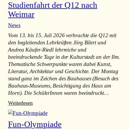
i
Studienfahrt der Q12 nach
Klassen
t
vom
Weimar
i
13.-17.7.2026
k
News
a
Vom 13. bis 15. Juli 2026 verbrachte die Q12 mit
m
den begleitenden Lehrkräften Jörg Bilert und
S
Andrea Käufer-Riedl lehrreiche und
t
beeindruckende Tage in der Kulturstadt an der Ilm.
a
Thematische Schwerpunkte waren dabei Kunst,
r
Literatur, Architektur und Geschichte. Der Montag
n
stand ganz im Zeichen des Bauhauses (Besuch des
b
Bauhaus-Museums, Besichtigung des Haus am
e
Horn). Die SchülerInnen waren beeindruckt…
r
g
:
Weiterlesen
e
Studienfahrt
r
der
Fun-Olympiade
S
Q12