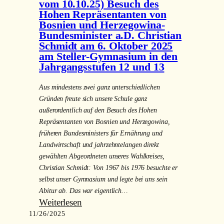
der
vom 10.10.25) Besuch des
Hohen Repräsentanten von
Jugendherberge
Bosnien und Herzegowina-
Eichstätt
Bundesminister a.D. Christian
Schmidt am 6. Oktober 2025
am Steller-Gymnasium in den
Jahrgangsstufen 12 und 13
Aus mindestens zwei ganz unterschiedlichen
Gründen freute sich unsere Schule ganz
außerordentlich auf den Besuch des Hohen
Repräsentanten von Bosnien und Herzegowina,
früheren Bundesministers für Ernährung und
Landwirtschaft und jahrzehntelangen direkt
gewählten Abgeordneten unseres Wahlkreises,
Christian Schmidt: Von 1967 bis 1976 besuchte er
selbst unser Gymnasium und legte bei uns sein
Abitur ab. Das war eigentlich…
:
Weiterlesen
11/26/2025
„Schmidt