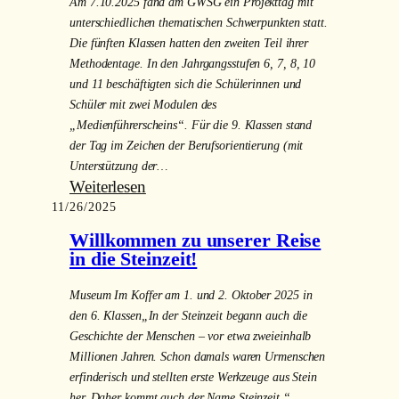
Hand-
Am 7.10.2025 fand am GWSG ein Projekttag mit
am
Ein
unterschiedlichen thematischen Schwerpunkten statt.
6.
Die fünften Klassen hatten den zweiten Teil ihrer
Besuch
Oktober
Methodentage. In den Jahrgangsstufen 6, 7, 8, 10
von
2025
und 11 beschäftigten sich die Schülerinnen und
Tobias
am
Schüler mit zwei Modulen des
Winkler
Steller-
„Medienführerscheins“. Für die 9. Klassen stand
MdB
Gymnasium
der Tag im Zeichen der Berufsorientierung (mit
in
in
Unterstützung der…
den
den
:
Weiterlesen
11.
Jahrgangsstufen
11/26/2025
Projekttag
Klassen
12
7.10.2025
Willkommen zu unserer Reise
des
und
in die Steinzeit!
GWSG
13
am
Museum Im Koffer am 1. und 2. Oktober 2025 in
13.
den 6. Klassen„In der Steinzeit begann auch die
Oktober
Geschichte der Menschen – vor etwa zweieinhalb
2025
Millionen Jahren. Schon damals waren Urmenschen
erfinderisch und stellten erste Werkzeuge aus Stein
her. Daher kommt auch der Name Steinzeit.“