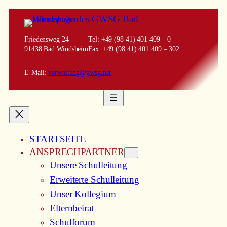
Friedensweg 24
Tel: +49 (98 41) 401 409 – 0
91438 Bad Windsheim
Fax: +49 (98 41) 401 409 – 302
E-Mail:
verwaltung@gwsg.net
STARTSEITE
ANSPRECHPARTNER
Unsere Schulleitung
Erweiterte Schulleitung
Unser Kollegium
Elternbeirat
Schulforum