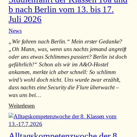
l
Biohof
b nach Berlin vom 13. bis 17.
i
Zeller
Juli 2026
m
in
a
Ipsheim:
News
g
Unsere
„Wir fahren nach Berlin.“ Mein erster Gedanke?
e
5.
„Oh Mann, was, wenn uns nachts jemand angreift
s
Klassen
oder uns etwas Schlimmes passiert? Berlin ist doch
t
auf
gefährlich!“ Schon als wir im A&O-Hostel
a
Entdeckungstour
ankamen, merkte ich aber schnell: So schlimm
l
wird’s wohl doch nicht. Uns wurde zwar erzählt,
t
dass nachts eine Security die Flure überwacht –
e
was uns bei…
n
:
Weiterlesen
–
Studienfahrt
P
der
l
Klassen
a
Alltagskompetenzwoche der 8.
10a