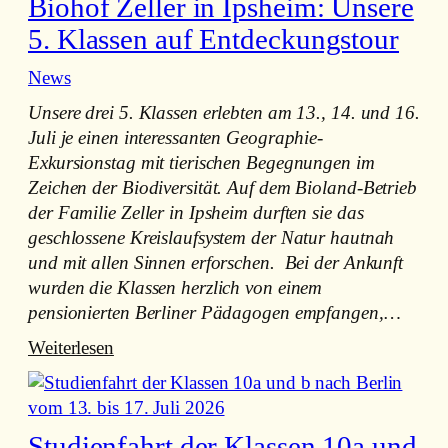
Biohof Zeller in Ipsheim: Unsere
m
d
S
5. Klassen auf Entdeckungstour
e
t
l
News
a
n
d
Unsere drei 5. Klassen erlebten am 13., 14. und 16.
,
t
Juli je einen interessanten Geographie-
e
g
Exkursionstag mit tierischen Begegnungen im
n
e
Zeichen der Biodiversität. Auf dem Bioland-Betrieb
t
b
der Familie Zeller in Ipsheim durften sie das
s
i
geschlossene Kreislaufsystem der Natur hautnah
c
e
und mit allen Sinnen erforschen. Bei der Ankunft
h
t
wurden die Klassen herzlich von einem
e
pensionierten Berliner Pädagogen empfangen,…
i
d
:
Weiterlesen
e
Biologische
n
Vielfalt
,
auf
Studienfahrt der Klassen 10a und
K
dem