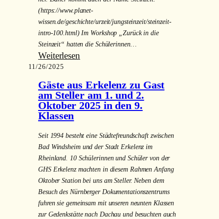
(https://www.planet-
wissen.de/geschichte/urzeit/jungsteinzeit/steinzeit-
intro-100.html) Im Workshop „Zurück in die
Steinzeit“ hatten die Schülerinnen…
:
Weiterlesen
11/26/2025
Willkommen
zu
Gäste aus Erkelenz zu Gast
unserer
am Steller am 1. und 2.
Reise
Oktober 2025 in den 9.
Klassen
in
die
Seit 1994 besteht eine Städtefreundschaft zwischen
Steinzeit!
Bad Windsheim und der Stadt Erkelenz im
Rheinland. 10 Schülerinnen und Schüler von der
GHS Erkelenz machten in diesem Rahmen Anfang
Oktober Station bei uns am Steller. Neben dem
Besuch des Nürnberger Dokumentationszentrums
fuhren sie gemeinsam mit unseren neunten Klassen
zur Gedenkstätte nach Dachau und besuchten auch