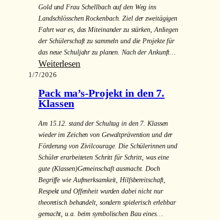
in
Gold und Frau Schellbach auf den Weg ins
Phoenix-
den
Landschlösschen Rockenbach. Ziel der zweitägigen
Theater
Klassen
Fahrt war es, das Miteinander zu stärken, Anliegen
zu
11a
der Schülerschaft zu sammeln und die Projekte für
Besuch
und
das neue Schuljahr zu planen. Nach der Ankunft…
11b
:
Weiterlesen
1/7/2026
SMV-
Tage
Pack ma’s-Projekt in den 7.
im
Klassen
Landschlösschen
Am 15.12. stand der Schultag in den 7. Klassen
Rockenbach
wieder im Zeichen von Gewaltprävention und der
Förderung von Zivilcourage. Die Schülerinnen und
Schüler erarbeiteten Schritt für Schritt, was eine
gute (Klassen)Gemeinschaft ausmacht. Doch
Begriffe wie Aufmerksamkeit, Hilfsbereitschaft,
Respekt und Offenheit wurden dabei nicht nur
theoretisch behandelt, sondern spielerisch erlebbar
gemacht, u.a. beim symbolischen Bau eines…