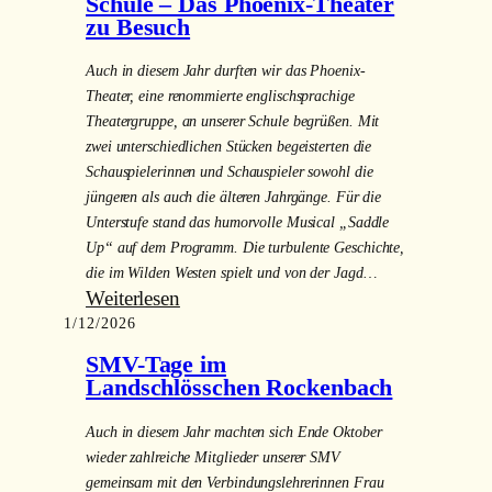
ein
Schule – Das Phoenix-Theater
zu Besuch
„Lernen
mit
Auch in diesem Jahr durften wir das Phoenix-
Kopf,
Theater, eine renommierte englischsprachige
Herz
Theatergruppe, an unserer Schule begrüßen. Mit
und
zwei unterschiedlichen Stücken begeisterten die
Hand“
Schauspielerinnen und Schauspieler sowohl die
(Johann
jüngeren als auch die älteren Jahrgänge. Für die
Heinrich
Unterstufe stand das humorvolle Musical „Saddle
Pestalozzi) Planspiel-
Up“ auf dem Programm. Die turbulente Geschichte,
Europapolitik-
die im Wilden Westen spielt und von der Jagd…
:
Weiterlesen
Workshop
1/12/2026
Englischsprachige
„Fakt
Theaterkunst
oder
SMV-Tage im
an
Fake“
Landschlösschen Rockenbach
unserer
am
Auch in diesem Jahr machten sich Ende Oktober
Schule
13.Januar
wieder zahlreiche Mitglieder unserer SMV
–
2026
gemeinsam mit den Verbindungslehrerinnen Frau
Das