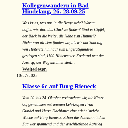
über
Klassen
Kollegenwandern in Bad
den
Hindelang, 26.-28.09.25
Besuch
Was ist es, was uns in die Berge zieht? Warum
der
hoffen wir, dort das Glück zu finden? Sind es Gipfel,
9.
der Blick in die Weite, die Nähe zum Himmel?
Jahrgangsstufe
Nichts von all dem fanden wir, als wir am Samstag
in
von Hinterstein hinauf zum Engeratsgundsee
der
gestiegen sind, 1100 Höhenmeter. Fordernd war der
Gedenkstätte
Anstieg, der Weg mitunter steil…
Dachau
:
Weiterlesen
am
10/27/2025
Kollegenwandern
1.10.25
in
Klasse 6c auf Burg Rieneck
Bad
Hindelang,
Vom 20. bis 24. Oktober verbrachten wir, die Klasse
26.-28.09.25
6c, gemeinsam mit unseren Lehrkräften Frau
Gundel und Herrn Dachlauer eine erlebnisreiche
Woche auf Burg Rieneck. Schon die Anreise mit dem
Zug war spannend und der anschließende Aufstieg