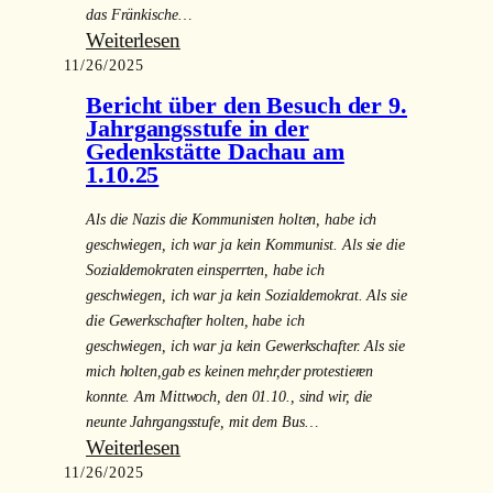
das Fränkische…
:
Weiterlesen
11/26/2025
Gäste
aus
Bericht über den Besuch der 9.
Erkelenz
Jahrgangsstufe in der
zu
Gedenkstätte Dachau am
1.10.25
Gast
am
Als die Nazis die Kommunisten holten, habe ich
Steller
geschwiegen, ich war ja kein Kommunist. Als sie die
am
Sozialdemokraten einsperrten, habe ich
1.
geschwiegen, ich war ja kein Sozialdemokrat. Als sie
und
die Gewerkschafter holten, habe ich
2.
geschwiegen, ich war ja kein Gewerkschafter. Als sie
Oktober
mich holten,gab es keinen mehr,der protestieren
2025
konnte. Am Mittwoch, den 01.10., sind wir, die
in
neunte Jahrgangsstufe, mit dem Bus…
:
Weiterlesen
den
11/26/2025
Bericht
9.