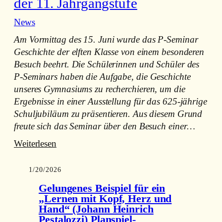
der 11. Jahrgangstufe
News
Am Vormittag des 15. Juni wurde das P-Seminar
Geschichte der elften Klasse von einem besonderen
Besuch beehrt. Die Schülerinnen und Schüler des
P-Seminars haben die Aufgabe, die Geschichte
unseres Gymnasiums zu recherchieren, um die
Ergebnisse in einer Ausstellung für das 625-jährige
Schuljubiläum zu präsentieren. Aus diesem Grund
freute sich das Seminar über den Besuch einer…
:
Weiterlesen
Zeitzeugin
am
1/20/2026
15.
Gelungenes Beispiel für ein
Juni
„Lernen mit Kopf, Herz und
zu
Hand“ (Johann Heinrich
Gast
Pestalozzi) Planspiel-