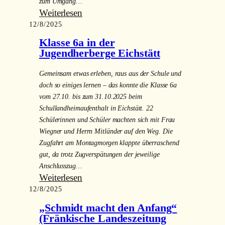
zum Umgang…
:
Weiterlesen
12/8/2025
Demokratie
erleben
Klasse 6a in der
–
Jugendherberge Eichstätt
Workshop
Gemeinsam etwas erleben, raus aus der Schule und
des
doch so einiges lernen – das konnte die Klasse 6a
Leistungsfaches
vom 27.10. bis zum 31.10.2025 beim
Politik
Schullandheimaufenthalt in Eichstätt. 22
und
Schülerinnen und Schüler machten sich mit Frau
Gesellschaft
Wiegner und Herrn Mitländer auf den Weg. Die
mit
Zugfahrt am Montagmorgen klappte überraschend
der
gut, da trotz Zugverspätungen der jeweilige
Klasse
Anschlusszug…
8b
:
Weiterlesen
12/8/2025
Klasse
6a
„Schmidt macht den Anfang“
in
(Fränkische Landeszeitung