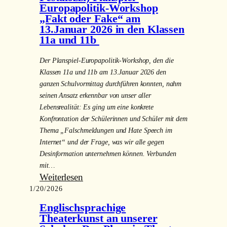
Europapolitik-Workshop
im
„Fakt oder Fake“ am
P-
13.Januar 2026 in den Klassen
Seminar „Schulgeschichte“
11a und 11b
der
11.
Der Planspiel-Europapolitik-Workshop, den die
Jahrgangstufe
Klassen 11a und 11b am 13.Januar 2026 den
ganzen Schulvormittag durchführen konnten, nahm
seinen Ansatz erkennbar von unser aller
Lebensrealität: Es ging um eine konkrete
Konfrontation der Schülerinnen und Schüler mit dem
Thema „Falschmeldungen und Hate Speech im
Internet“ und der Frage, was wir alle gegen
Desinformation unternehmen können. Verbunden
mit…
:
Weiterlesen
1/20/2026
Gelungenes
Beispiel
Englischsprachige
für
Theaterkunst an unserer