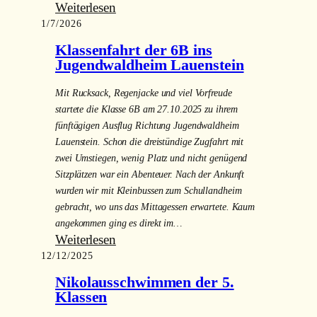
:
Weiterlesen
1/7/2026
Pack
ma’s-
Klassenfahrt der 6B ins
Projekt
Jugendwaldheim Lauenstein
in
Mit Rucksack, Regenjacke und viel Vorfreude
den
startete die Klasse 6B am 27.10.2025 zu ihrem
7.
fünftägigen Ausflug Richtung Jugendwaldheim
Klassen
Lauenstein. Schon die dreistündige Zugfahrt mit
zwei Umstiegen, wenig Platz und nicht genügend
Sitzplätzen war ein Abenteuer. Nach der Ankunft
wurden wir mit Kleinbussen zum Schullandheim
gebracht, wo uns das Mittagessen erwartete. Kaum
angekommen ging es direkt im…
:
Weiterlesen
12/12/2025
Klassenfahrt
der
Nikolausschwimmen der 5.
6B
Klassen
ins