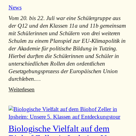
n
News
M
ü
Vom 20. bis 22. Juli war eine Schülergruppe aus
l
der Q12 und den Klassen 11a und 11b gemeinsam
l
mit Schülerinnen und Schülern von drei weiteren
!
Schulen zu einem Planspiel zur EU-Klimapolitik in
–
der Akademie für politische Bildung in Tutzing.
„
Hierbei durften die Schülerinnen und Schüler in
R
unterschiedlichen Rollen den ordentlichen
a
Gesetzgebungsprozess der Europäischen Union
m
durchleben.…
a
:
Weiterlesen
d
V
a
e
m
r
a
h
“
Biologische Vielfalt auf dem
a
i
n