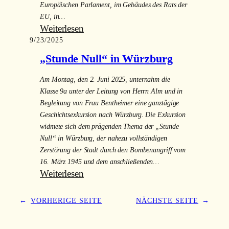
Europäischen Parlament, im Gebäudes des Rats der
EU, in…
:
Weiterlesen
9/23/2025
Planspiel
Europapolitik
„Stunde Null“ in Würzburg
„What
the
Am Montag, den 2. Juni 2025, unternahm die
Fake“
Klasse 9a unter der Leitung von Herrn Alm und in
Begleitung von Frau Bentheimer eine ganztägige
–
Geschichtsexkursion nach Würzburg. Die Exkursion
Klasse
widmete sich dem prägenden Thema der „Stunde
11a
Null“ in Würzburg, der nahezu vollständigen
Zerstörung der Stadt durch den Bombenangriff vom
16. März 1945 und dem anschließenden…
:
Weiterlesen
„Stunde
Null“
←
VORHERIGE SEITE
NÄCHSTE SEITE
→
in
Würzburg