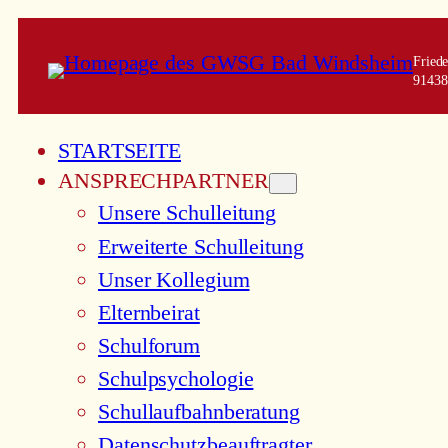
Zum
Inhalt
Fried
springen
91438
STARTSEITE
ANSPRECHPARTNER
Unsere Schulleitung
Erweiterte Schulleitung
Unser Kollegium
Elternbeirat
Schulforum
Schulpsychologie
Schullaufbahnberatung
Datenschutzbeauftragter