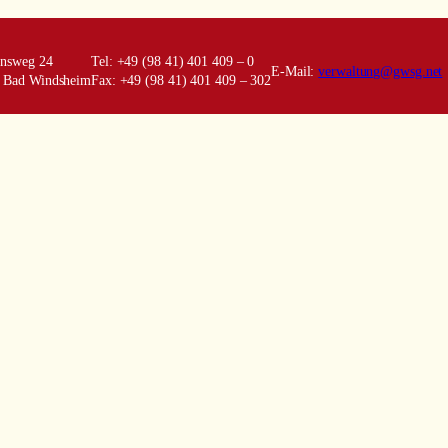
ensweg 24
Tel: +49 (98 41) 401 409 – 0
E-Mail:
verwaltung@gwsg.net
 Bad Windsheim
Fax: +49 (98 41) 401 409 – 302