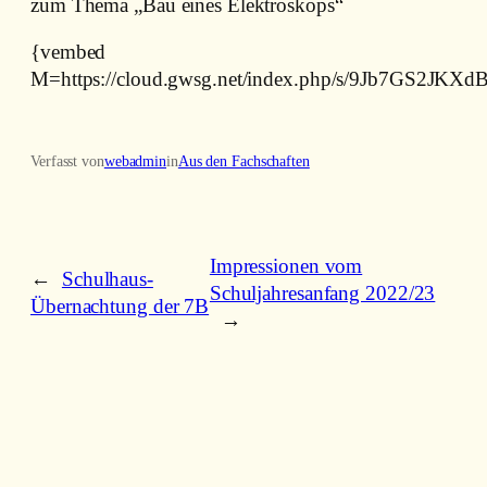
zum Thema „Bau eines Elektroskops“
{vembed
M=https://cloud.gwsg.net/index.php/s/9Jb7GS2JKXd
Verfasst von
webadmin
in
Aus den Fachschaften
Impressionen vom
←
Schulhaus-
Schuljahresanfang 2022/23
Übernachtung der 7B
→