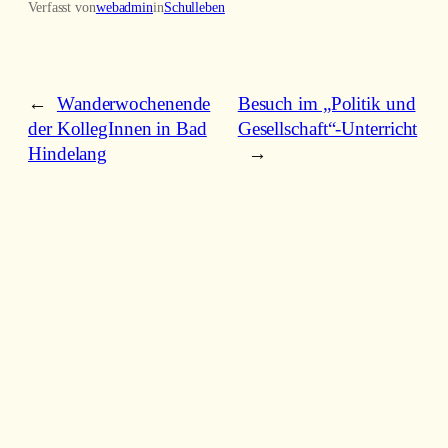
Verfasst von
webadmin
in
Schulleben
←
Wanderwochenende
Besuch im „Politik und
der KollegInnen in Bad
Gesellschaft“-Unterricht
Hindelang
→