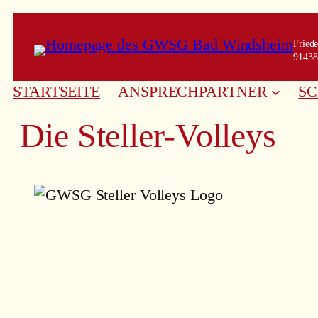
Zum
Inhalt
Fried
springen
91438
STARTSEITE
ANSPRECHPARTNER
S
Die Steller-Volleys