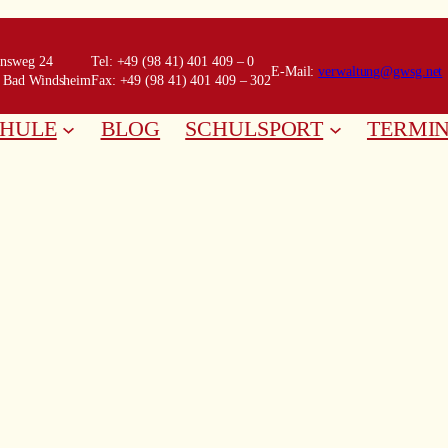
ensweg 24
Tel: +49 (98 41) 401 409 – 0
E-Mail:
verwaltung@gwsg.net
 Bad Windsheim
Fax: +49 (98 41) 401 409 – 302
CHULE
BLOG
SCHULSPORT
TERMI