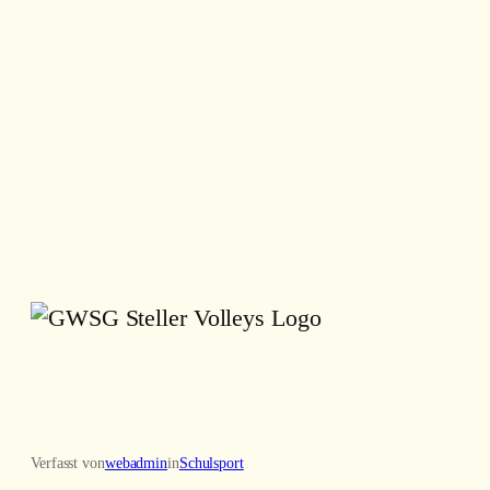
Verfasst von
webadmin
in
Schulsport